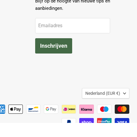
Blijf op de hoogte van nieuwe tips en
aanbiedingen.
Emailadres
Inschrijven
Land
Nederland
(EUR €)