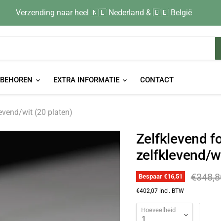
Verzending naar heel 🇳🇱 Nederland & 🇧🇪 België
EBEHOREN
EXTRA INFORMATIE
CONTACT
vend/wit (20 platen)
Zelfklevend 
zelfklevend/wi
Origine
€348,8
Bespaar
€16,51
€402,07
incl. BTW
Hoeveelheid