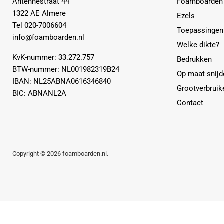
Antennestraat 44
Foamboarden
1322 AE Almere
Ezels
Tel 020-7006604
Toepassingen
info@foamboarden.nl
Welke dikte?
KvK-nummer: 33.272.757
Bedrukken
BTW-nummer: NL001982319B24
Op maat snijd
IBAN: NL25ABNA0616346840
Grootverbruik
BIC: ABNANL2A
Contact
Copyright © 2026 foamboarden.nl.