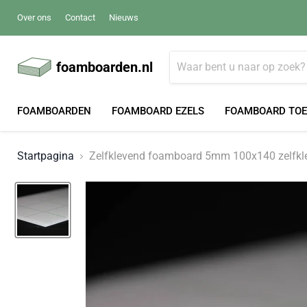
Over ons
Contact
Nieuws
foamboarden.nl
FOAMBOARDEN
FOAMBOARD EZELS
FOAMBOARD TO
Startpagina
Zelfklevend foamboard 5mm 100x140 zelfkle