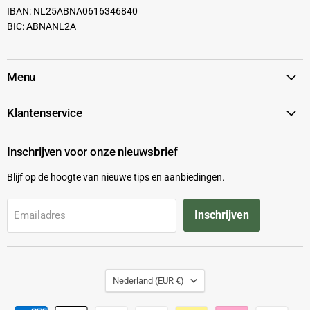
IBAN: NL25ABNA0616346840
BIC: ABNANL2A
Menu
Klantenservice
Inschrijven voor onze nieuwsbrief
Blijf op de hoogte van nieuwe tips en aanbiedingen.
Inschrijven
Emailadres
Land
Nederland
(EUR €)