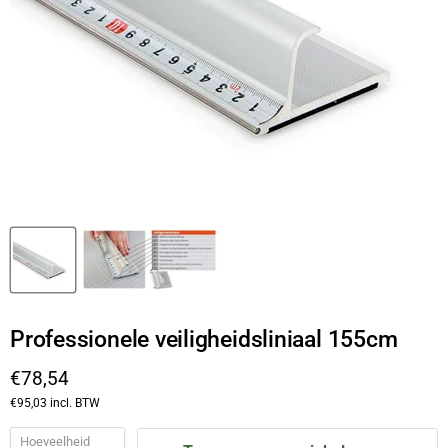
Professionele veiligheidsliniaal 155cm
Huidige prijs
€78,54
€95,03
incl. BTW
Hoeveelheid