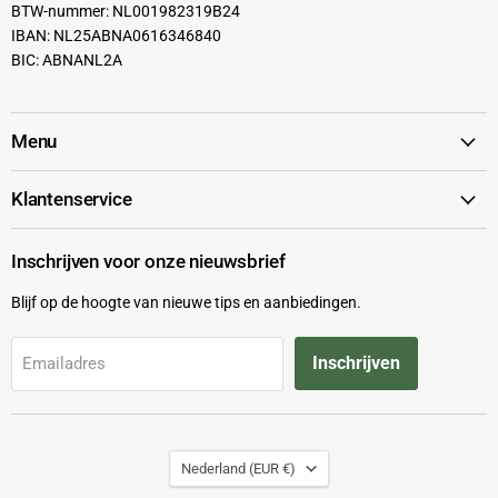
BTW-nummer: NL001982319B24
IBAN: NL25ABNA0616346840
BIC: ABNANL2A
Menu
Klantenservice
Inschrijven voor onze nieuwsbrief
Blijf op de hoogte van nieuwe tips en aanbiedingen.
Inschrijven
Emailadres
Land
Nederland
(EUR €)