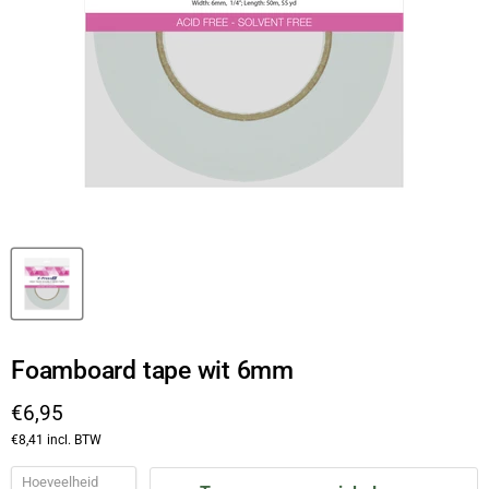
Foamboard tape wit 6mm
Huidige prijs
€6,95
€8,41
incl. BTW
Hoeveelheid