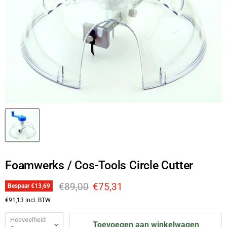
Foamwerks / Cos-Tools Circle Cutter
Originele prijs
Huidige prijs
€89,00
€75,31
Bespaar
€13,69
€91,13
incl. BTW
Hoeveelheid
Toevoegen aan winkelwagen