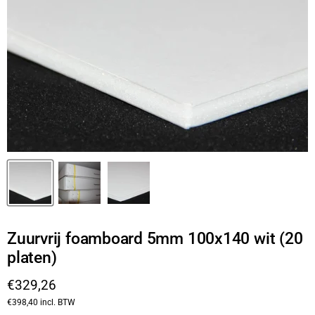
Zuurvrij foamboard 5mm 100x140 wit (20
platen)
Huidige prijs
€329,26
€398,40
incl. BTW