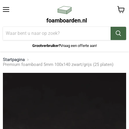
Menu
Winke
foamboarden.nl
bekijk
Grootverbruiker?
Vraag een offerte aan!
Startpagina
Premium foamboard 5mm 100x140 zwart/grijs (25 platen)