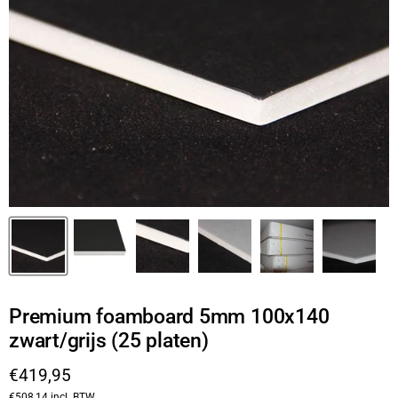
Premium foamboard 5mm 100x140
zwart/grijs (25 platen)
Huidige prijs
€419,95
€508,14
incl. BTW