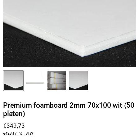
Premium foamboard 2mm 70x100 wit (50
platen)
Huidige prijs
€349,73
€423,17
incl. BTW