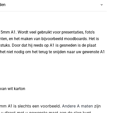
jden
m A1. Wordt veel gebruikt voor presentaties, foto's
rinten, en het maken van bijvoorbeeld moodboards. Het is
stuks. Door dat hij reeds op A1 is gesneden is de plaat
s het niet nodig om het terug te snijden naar uw gewenste A1
 van wit karton
m A1 is slechts een voorbeeld.
Andere A maten
zijn
 u direct met u gewenste maat aan de slag kunt.