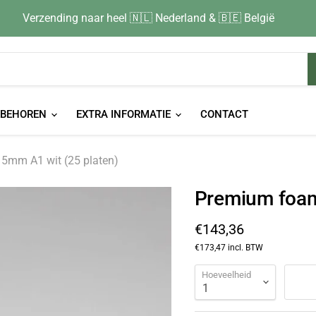
Verzending naar heel 🇳🇱 Nederland & 🇧🇪 België
EBEHOREN
EXTRA INFORMATIE
CONTACT
5mm A1 wit (25 platen)
Premium foam
Huidige prijs
€143,36
€173,47
incl. BTW
Hoeveelheid