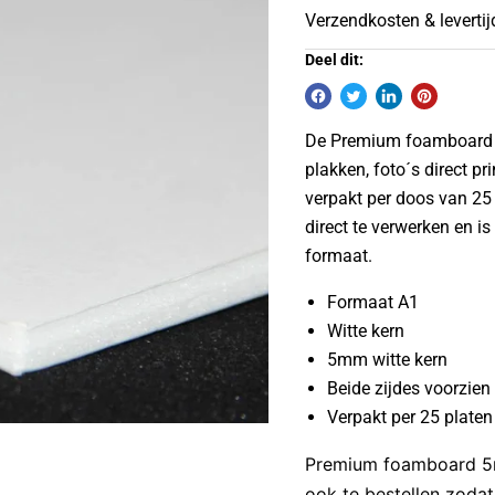
Verzendkosten & leverti
Deel dit:
De Premium foamboard 5m
plakken, foto´s direct p
verpakt per doos van 25 
direct te verwerken en i
formaat.
Formaat A1
Witte kern
5mm witte kern
Beide zijdes voorzien
Verpakt per 25 platen
Premium foamboard 5m
ook te bestellen zodat