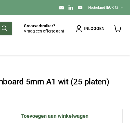
Land
Email
Vind
Vind
Nederland
(EUR €)
foamboarden.nl
ons
ons
op
op
LinkedIn
YouTube
Grootverbruiker?
INLOGGEN
Vraag een offerte aan!
Winkel
bekijke
board 5mm A1 wit (25 platen)
Toevoegen aan winkelwagen