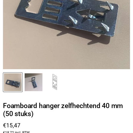
Foamboard hanger zelfhechtend 40 mm
(50 stuks)
Huidige prijs
€15,47
€18,72
incl. BTW