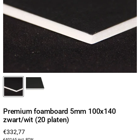
Premium foamboard 5mm 100x140
zwart/wit (20 platen)
Huidige prijs
€332,77
€402,65
incl. BTW