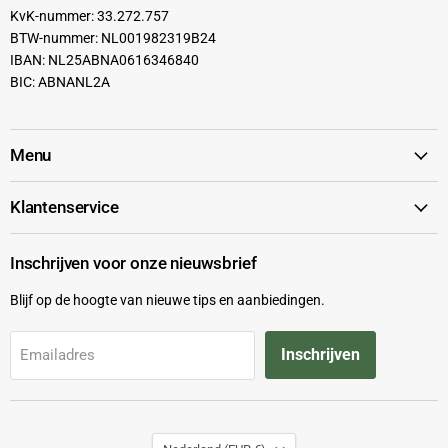
KvK-nummer: 33.272.757
BTW-nummer: NL001982319B24
IBAN: NL25ABNA0616346840
BIC: ABNANL2A
Menu
Klantenservice
Inschrijven voor onze nieuwsbrief
Blijf op de hoogte van nieuwe tips en aanbiedingen.
Inschrijven
Emailadres
Land