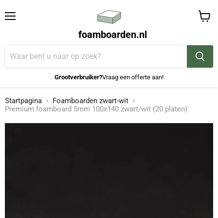
Menu
Winke
foamboarden.nl
bekijk
Grootverbruiker?
Vraag een offerte aan!
Startpagina
Foamboarden zwart-wit
Premium foamboard 5mm 100x140 zwart/wit (20 platen)