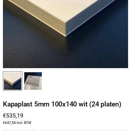
Kapaplast 5mm 100x140 wit (24 platen)
Huidige prijs
€535,19
€647,58
incl. BTW