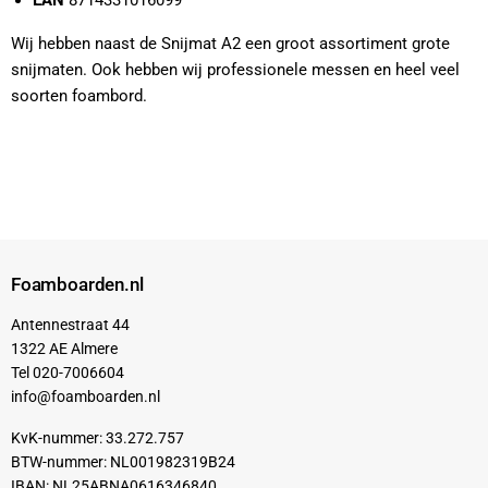
EAN
8714331016099
Wij hebben naast de Snijmat A2 een groot assortiment grote
snijmaten. Ook hebben wij professionele messen en heel veel
soorten foambord.
Foamboarden.nl
Antennestraat 44
1322 AE Almere
Tel 020-7006604
info@foamboarden.nl
KvK-nummer: 33.272.757
BTW-nummer: NL001982319B24
IBAN: NL25ABNA0616346840