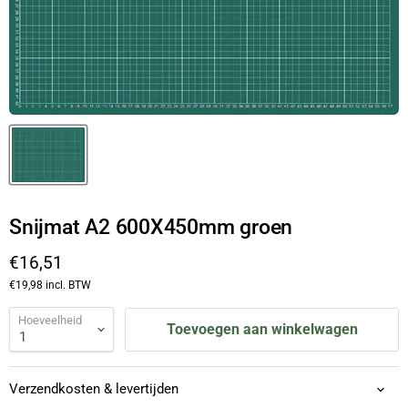
Snijmat A2 600X450mm groen
Huidige prijs
€16,51
€19,98
incl. BTW
Hoeveelheid
Toevoegen aan winkelwagen
Verzendkosten & levertijden