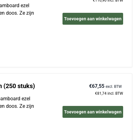
€110,90
incl. BTW
foamboard ezel
en doos. Ze zijn
Toevoegen aan winkelwagen
m (250 stuks)
€67,55
excl. BTW
€81,74
incl. BTW
Foamboard ezel
en doos. Ze zijn
Toevoegen aan winkelwagen