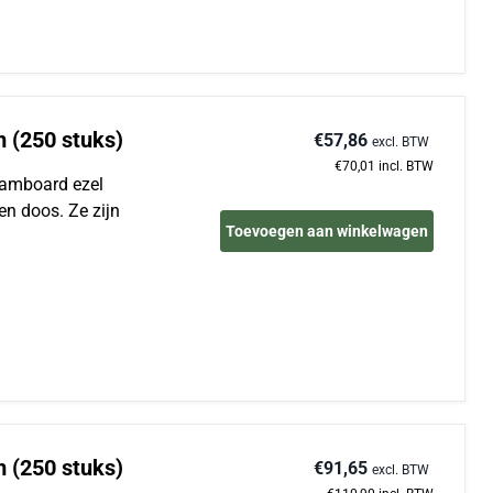
m (250 stuks)
€57,86
excl. BTW
€70,01
incl. BTW
foamboard ezel
en doos. Ze zijn
Toevoegen aan winkelwagen
m (250 stuks)
€91,65
excl. BTW