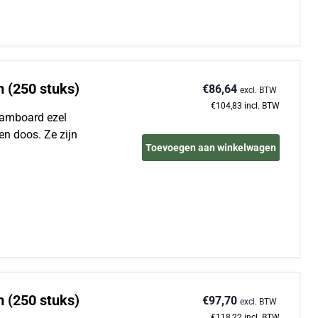
m (250 stuks)
€86,64
excl. BTW
€104,83
incl. BTW
foamboard ezel
en doos. Ze zijn
Toevoegen aan winkelwagen
m (250 stuks)
€97,70
excl. BTW
€118,22
incl. BTW