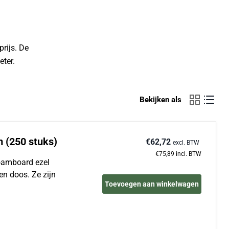
rijs. De
eter.
Bekijken als
m (250 stuks)
€62,72
excl. BTW
€75,89
incl. BTW
Foamboard ezel
en doos. Ze zijn
Toevoegen aan winkelwagen