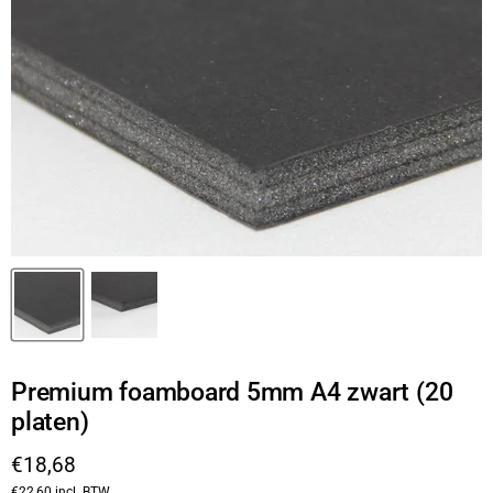
Premium foamboard 5mm A4 zwart (20
platen)
Huidige prijs
€18,68
€22,60
incl. BTW